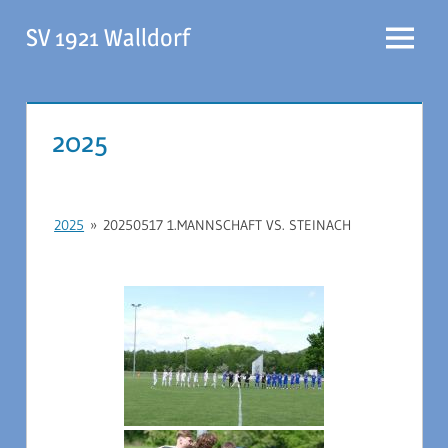
Zum
SV 1921 Walldorf
Inhalt
Menü
springen
2025
2025
»
20250517 1.MANNSCHAFT VS. STEINACH