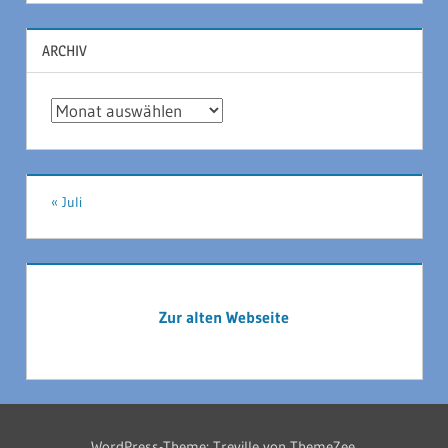
ARCHIV
Archiv
« Juli
Zur alten Webseite
WordPress-Theme: Treville von ThemeZee.